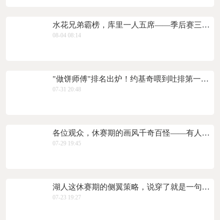
水花兄弟霸榜，库里一人五席——季后赛三分投射的“天花板”长这样
08-04 08:14
"做饼师傅"排名出炉！约基奇喂到吐排第一，东契奇哈登双双上榜，76人这笔账得好好算
07-31 20:48
各位观众，休赛期的画风千奇百怪——有人在训练馆挥汗如雨，有人在交易流言里若隐若现，而吉米·巴特勒选择了第三种
07-29 19:45
湖人这休赛期的侧翼策略，说穿了就是一句话：疯狂囤货，刮出一张算一张。 而最终成型的这套“侧翼人海
07-23 19:27