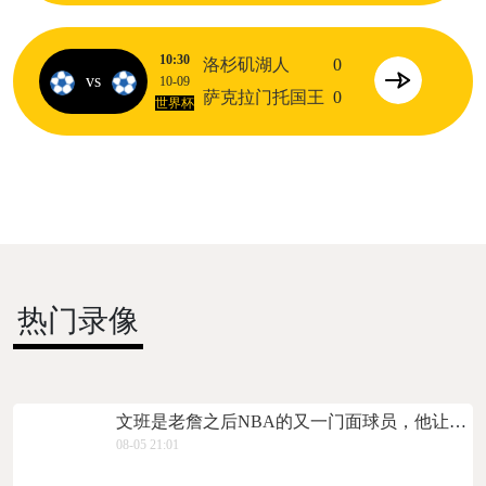
10:30
洛杉矶湖人
0
vs
10-09
萨克拉门托国王
0
世界杯
热门录像
文班是老詹之后NBA的又一门面球员，他让NBA更加国际化
08-05 21:01