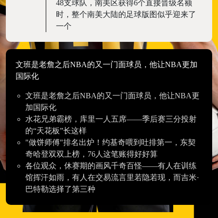
48支球队，南美区获得6个直接晋级名额
时，整个南美大陆的足球版图似乎迎来了
一个
文班是老詹之后NBA的又一门面球员，他让NBA更加
国际化
文班是老詹之后NBA的又一门面球员，他让NBA更
加国际化
水花兄弟霸榜，库里一人五席——季后赛三分投射
的“天花板”长这样
"做饼师傅"排名出炉！约基奇喂到吐排第一，东契
奇哈登双双上榜，76人这笔账得好好算
各位观众，休赛期的画风千奇百怪——有人在训练
馆挥汗如雨，有人在交易流言里若隐若现，而吉米·
巴特勒选择了第三种