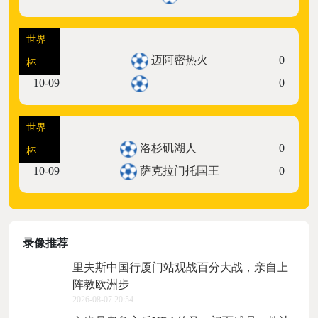
世界
07:30
迈阿密热火
0
杯
10-09
0
世界
10:30
洛杉矶湖人
0
杯
10-09
萨克拉门托国王
0
录像推荐
里夫斯中国行厦门站观战百分大战，亲自上
阵教欧洲步
2026-08-07 20:54