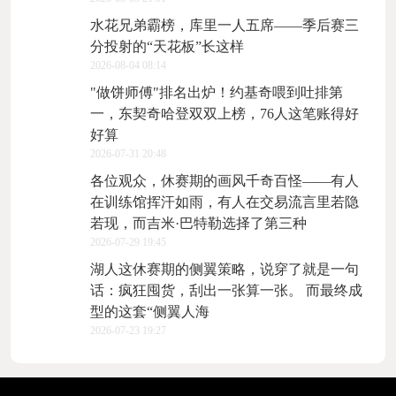
水花兄弟霸榜，库里一人五席——季后赛三
分投射的“天花板”长这样
2026-08-04 08:14
"做饼师傅"排名出炉！约基奇喂到吐排第
一，东契奇哈登双双上榜，76人这笔账得好
好算
2026-07-31 20:48
各位观众，休赛期的画风千奇百怪——有人
在训练馆挥汗如雨，有人在交易流言里若隐
若现，而吉米·巴特勒选择了第三种
2026-07-29 19:45
湖人这休赛期的侧翼策略，说穿了就是一句
话：疯狂囤货，刮出一张算一张。 而最终成
型的这套“侧翼人海
2026-07-23 19:27