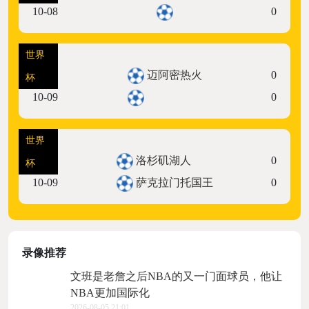
10-08
0
世界
07:30
迈阿密热火
0
杯
10-09
0
世界
10:30
洛杉矶湖人
0
杯
10-09
萨克拉门托国王
0
录像推荐
文班是老詹之后NBA的又一门面球员，他让
NBA更加国际化
2026-08-05 21:01